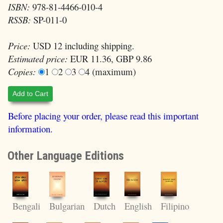
ISBN:
978-81-4466-010-4
RSSB:
SP-011-0
Price:
USD 12 including shipping.
Estimated price:
EUR 11.36, GBP 9.86
Copies:
1
2
3
4 (maximum)
Add to Cart
Before placing your order, please read this important
information.
Other Language Editions
English
Filipino
Bengali
Bulgarian
Dutch