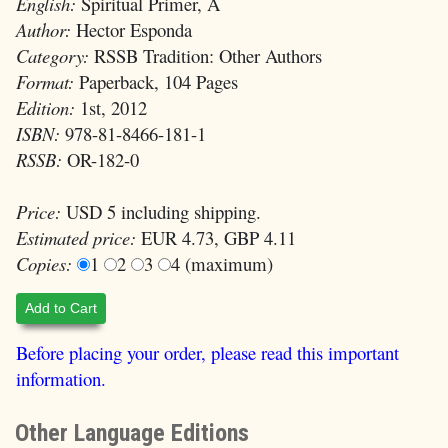
English:
Spiritual Primer, A
Author:
Hector Esponda
Category:
RSSB Tradition: Other Authors
Format:
Paperback, 104 Pages
Edition:
1st, 2012
ISBN:
978-81-8466-181-1
RSSB:
OR-182-0
Price:
USD 5 including shipping.
Estimated price:
EUR 4.73, GBP 4.11
Copies:
1
2
3
4 (maximum)
Add to Cart
Before placing your order, please read this important
information.
Other Language Editions