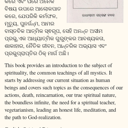
କରେ ଏବଂ ପରେ ଅନେକ
ବିଷୟ ଉପରେ ଆଲୋକପାତ
କରେ, ଯେପରିକି କର୍ମଫଳ,
ମୃତ୍ୟୁ, ପୁନର୍ଜନ୍ମ, ଆମର
ବାସ୍ତବିକ ଆତ୍ମିକ ସ୍ଵରୂପ, ସେହି ଅନନ୍ତ ଅସୀମ
ପ୍ରଭୁ,ଏକ ଆଧ୍ୟାତ୍ମିକ ଗୁରୁଙ୍କର ଆବଶ୍ୟକତା,
ଶାକାହାର, ନୈତିକ ଜୀବନ, ଆନ୍ତରିକ ଅଭ୍ୟାସ ଏବଂ
ପ୍ରଭୁପ୍ରାପ୍ତିର ଠିକ୍ ମାର୍ଗ ଅଛି।
This book provides an introduction to the subject of
spirituality, the common teachings of all mystics. It
starts by addressing our current situation as human
beings and covers such topics as the consequences of our
actions, death, reincarnation, our true spiritual nature,
the boundless infinite, the need for a spiritual teacher,
vegetarianism, leading an honest life, meditation, and
the path to God-realization.