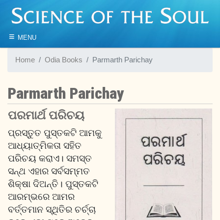
≡
MENU
Home
Odia Books
Parmarth Parichay
Parmarth Parichay
ପରମାର୍ଥ ପରିଚୟ
ପ୍ରସ୍ତୁତ ପୁସ୍ତକଟି ଆମକୁ
ଆଧ୍ୟାତ୍ମିକତା ସହିତ
ପରିଚୟ କରାଏ। ସମସ୍ତ
ସନ୍ଥ ଏହାର ସର୍ବସମ୍ମତ
ଶିକ୍ଷା ଦିଅନ୍ତି। ପୁସ୍ତକଟି
ଆରମ୍ଭରେ ଆମର
ବର୍ତ୍ତମାନ ସ୍ଥିତିର ଚର୍ଚ୍ଚା