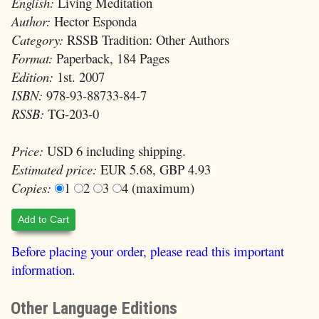
English:
Living Meditation
Author:
Hector Esponda
Category:
RSSB Tradition: Other Authors
Format:
Paperback, 184 Pages
Edition:
1st. 2007
ISBN:
978-93-88733-84-7
RSSB:
TG-203-0
Price:
USD 6 including shipping.
Estimated price:
EUR 5.68, GBP 4.93
Copies:
1
2
3
4 (maximum)
Add to Cart
Before placing your order, please read this important
information.
Other Language Editions