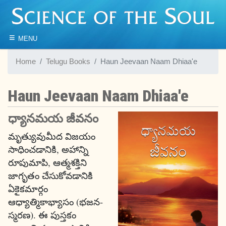
≡
MENU
Home
Telugu Books
Haun Jeevaan Naam Dhiaa'e
Haun Jeevaan Naam Dhiaa'e
ధ్యానమయ జీవనం
మృత్యువుమీద విజయం
సాధించడానికి, అహాన్ని
రూపుమాపి, ఆత్మశక్తిని
జాగృతం చేసుకోవడానికి
ఏకైకమార్గం
ఆధ్యాత్మికాభ్యాసం (భజన-
స్మరణ). ఈ పుస్తకం