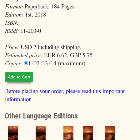
Format:
Paperback, 184 Pages
Edition:
1st, 2018
ISBN:
RSSB:
IT-203-0
Price:
USD 7 including shipping.
Estimated price:
EUR 6.62, GBP 5.75
Copies:
1
2
3
4 (maximum)
Add to Cart
Before placing your order, please read this important
information.
Other Language Editions