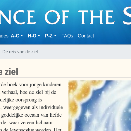
(current)
ages:
A-G
H-O
P-Z
FAQs
Contact
De reis van de ziel
e ziel
eerde boek voor jonge kinderen
 verhaal, hoe de ziel bij de
elijke oorsprong is
, weergegeven als individuele
 goddelijke oceaan van liefde
rde, waar ze een lichaam
n de levenscylus worden. Het