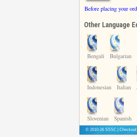
Before placing your ord
Other Language Ed
Bengali
Bulgarian
Indonesian
Italian
Slovenian
Spanish
© 2010-26 SSSC
|
Checkou