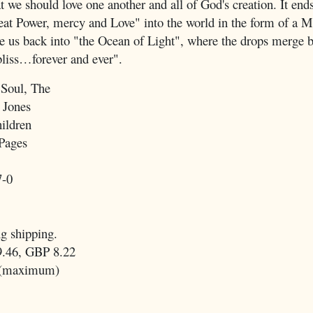
t we should love one another and all of God's creation. It end
at Power, mercy and Love" into the world in the form of a M
 us back into "the Ocean of Light", where the drops merge b
bliss…forever and ever".
 Soul, The
 Jones
ildren
Pages
7-0
g shipping.
.46, GBP 8.22
 (maximum)