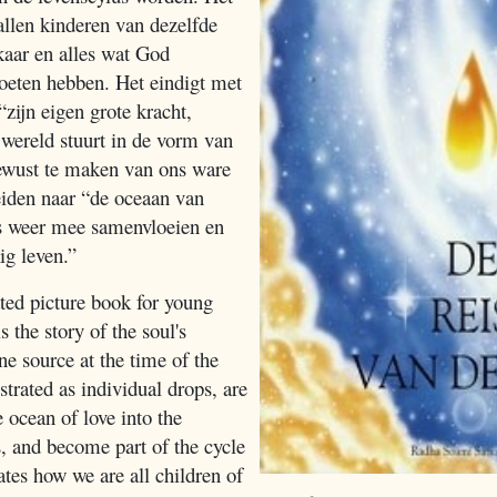
 allen kinderen van dezelfde
lkaar en alles wat God
oeten hebben. Het eindigt met
zijn eigen grote kracht,
 wereld stuurt in de vorm van
ewust te maken van ons ware
leiden naar “de oceaan van
ls weer mee samenvloeien en
ig leven.”
ated picture book for young
s the story of the soul's
ne source at the time of the
ustrated as individual drops, are
 ocean of love into the
s, and become part of the cycle
rates how we are all children of