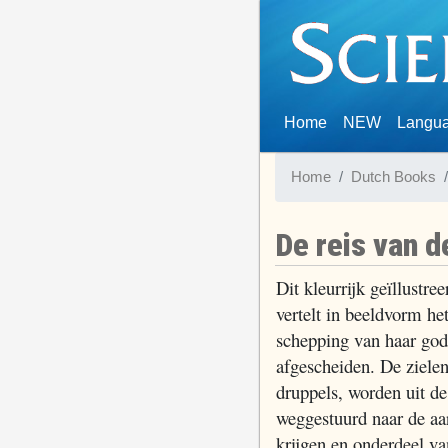
(current)
Home
NEW
Langu
Home
Dutch Books
De reis van d
Dit kleurrijk geïllustr
vertelt in beeldvorm het
schepping van haar godd
afgescheiden. De zielen
druppels, worden uit de
weggestuurd naar de aa
krijgen en onderdeel va