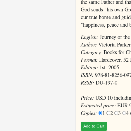
the same Father and tha
God sends "his own Gre
our true home and guide
"happiness, peace and 
English:
Journey of the
Author:
Victoria Parker
Category:
Books for Ch
Format:
Hardcover, 52 
Edition:
1st. 2005
ISBN:
978-81-8256-09
RSSB:
DU-197-0
Price:
USD 10 includin
Estimated price:
EUR 9
Copies:
1
2
3
4
Add to Cart