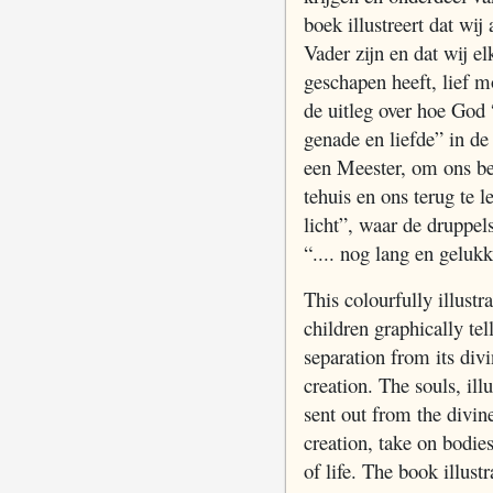
boek illustreert dat wij
Vader zijn en dat wij e
geschapen heeft, lief m
de uitleg over hoe God “
genade en liefde” in de
een Meester, om ons b
tehuis en ons terug te 
licht”, waar de druppe
“.... nog lang en gelukk
This colourfully illustr
children graphically tell
separation from its divi
creation. The souls, ill
sent out from the divine
creation, take on bodie
of life. The book illust