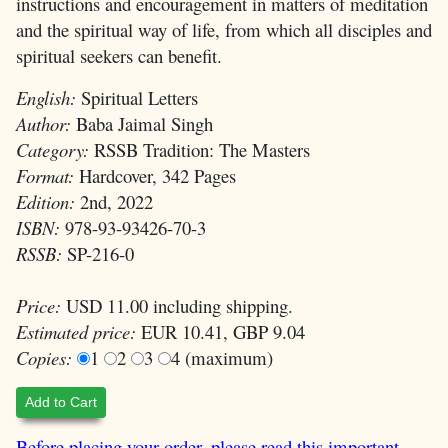
instructions and encouragement in matters of meditation
and the spiritual way of life, from which all disciples and
spiritual seekers can benefit.
English:
Spiritual Letters
Author:
Baba Jaimal Singh
Category:
RSSB Tradition: The Masters
Format:
Hardcover, 342 Pages
Edition:
2nd, 2022
ISBN:
978-93-93426-70-3
RSSB:
SP-216-0
Price:
USD 11.00 including shipping.
Estimated price:
EUR 10.41, GBP 9.04
Copies:
1
2
3
4 (maximum)
Add to Cart
Before placing your order, please read this important