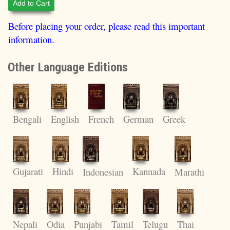
Add to Cart
Before placing your order, please read this important
information.
Other Language Editions
English
Bengali
French
German
Greek
Kannada
Gujarati
Hindi
Indonesian
Marathi
Odia
Punjabi
Thai
Nepali
Tamil
Telugu