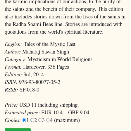
the karmic implications of our actions, to the purity of
the saints and the benefit of their company. This edition
also includes stories drawn from the lives of the saints in
the Radha Soami Beas line. Stories are introduced with
quotations from the world's spiritual literature.
English:
Tales of the Mystic East
Author:
Maharaj Sawan Singh
Category:
Mysticism in World Religions
Format:
Hardcover, 336 Pages
Edition:
3rd, 2014
ISBN:
978-93-80077-35-2
RSSB:
SP-018-0
Price:
USD 11 including shipping.
Estimated price:
EUR 10.41, GBP 9.04
Copies:
1
2
3
4 (maximum)