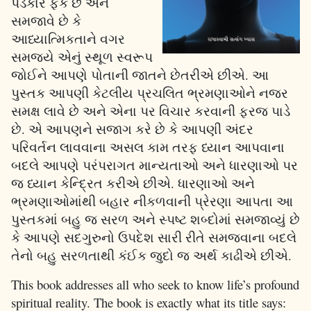
પડકાર ફેંકે છે અને
સમજાવે છે કે
આધ્યાત્મિકતાને વગર
સમજ્યે એનું સ્થૂળ સ્વરૂપ
જોઈને આપણે પોતાની જાતને છેતરીએ છીએ. આ
પુસ્તક આપણી કેટલીય પ્રચલિત ભ્રમણાઓને નજર
સમક્ષ લાવે છે અને એના પર વિચાર કરવાની ફરજ પાડે
છે. એ આપણને સજાગ કરે છે કે આપણી અંદર
પરિવર્તન લાવવાના અસલ કામ તરફ ધ્યાન આપવાના
બદલે આપણે પરંપરાગત માન્યતાઓ અને ધારણાઓ પર
જ ધ્યાન કેન્દ્રિત કરીએ છીએ. ધારણાઓ અને
ભ્રમણાઓમાંથી બહાર નીકળવાની પ્રેરણા આપતા આ
પુસ્તકમાં બહુ જ સરળ અને સ્પષ્ટ શબ્દોમાં સમજાવ્યું છે
કે આપણે સદગુરુનો ઉપદેશ સારી રીતે સમજવાના બદલે
તેનો બહુ સરળતાથી કંઈક જુદો જ અર્થ કાઢીએ છીએ.
This book addresses all who seek to know life’s profound
spiritual reality. The book is exactly what its title says: