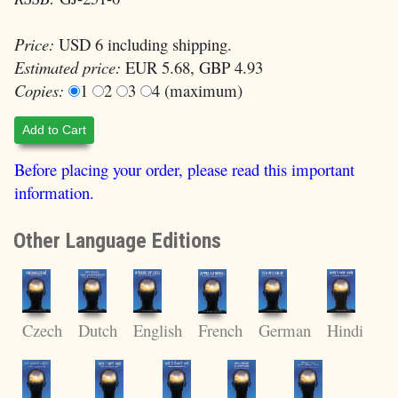
Price:
USD 6 including shipping.
Estimated price:
EUR 5.68, GBP 4.93
Copies:
1
2
3
4 (maximum)
Add to Cart
Before placing your order, please read this important
information.
Other Language Editions
Czech
Dutch
English
German
Hindi
French