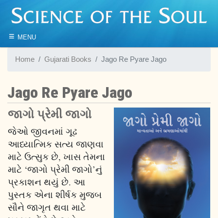
≡
MENU
Home
Gujarati Books
Jago Re Pyare Jago
Jago Re Pyare Jago
જાગો પ્રેમી જાગો
જેઓ જીવનમાં ગૂઢ
આધ્યાત્મિક સત્ય જાણવા
માટે ઉત્સુક છે, ખાસ તેમના
માટે ‘જાગો પ્રેમી જાગો’નું
પ્રકાશન થયું છે. આ
પુસ્તક એના શીર્ષક મુજબ
સૌને જાગૃત થવા માટે