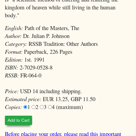
kingdom of heaven while still living in the human
body."
English:
Path of the Masters, The
Author:
Dr. Julian P. Johnson
Category:
RSSB Tradition: Other Authors
Format:
Paperback, 226 Pages
Edition:
1st. 1991
ISBN:
2-7029-0528-8
RSSB:
FR-064-0
Price:
USD 14 including shipping.
Estimated price:
EUR 13.25, GBP 11.50
Copies:
1
2
3
4 (maximum)
Add to Cart
Before placing your order, please read this important