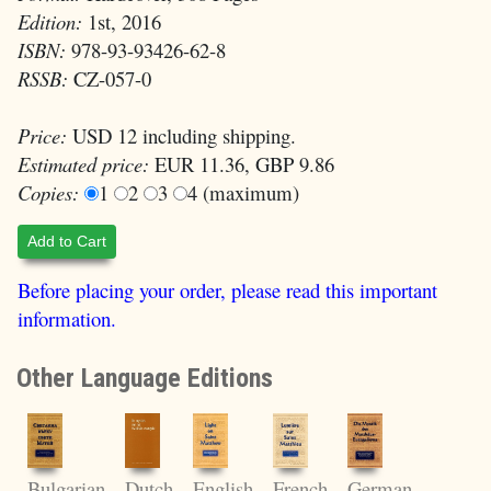
Edition:
1st, 2016
ISBN:
978-93-93426-62-8
RSSB:
CZ-057-0
Price:
USD 12 including shipping.
Estimated price:
EUR 11.36, GBP 9.86
Copies:
1
2
3
4 (maximum)
Add to Cart
Before placing your order, please read this important
information.
Other Language Editions
Bulgarian
Dutch
English
French
German