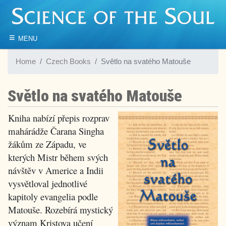
≡
MENU
Home
Czech Books
Světlo na svatého Matouše
Světlo na svatého Matouše
Kniha nabízí přepis rozprav
mahárádže Čarana Singha
žákům ze Západu, ve
kterých Mistr během svých
návštěv v Americe a Indii
vysvětloval jednotlivé
kapitoly evangelia podle
Matouše. Rozebírá mystický
význam Kristova učení