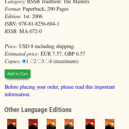
Category:
RSSB Tradition: The Masters
Format:
Paperback, 290 Pages
Edition:
1st. 2006
ISBN:
978-81-8256-694-1
RSSB:
MA-072-0
Price:
USD 8 including shipping.
Estimated price:
EUR 7.57, GBP 6.57
Copies:
1
2
3
4 (maximum)
Add to Cart
Before placing your order, please read this important
information.
Other Language Editions