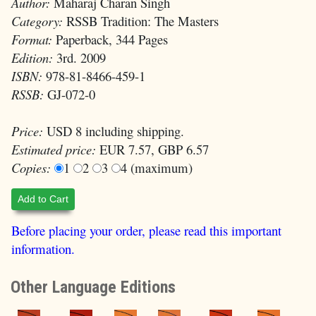
Author:
Maharaj Charan Singh
Category:
RSSB Tradition: The Masters
Format:
Paperback, 344 Pages
Edition:
3rd. 2009
ISBN:
978-81-8466-459-1
RSSB:
GJ-072-0
Price:
USD 8 including shipping.
Estimated price:
EUR 7.57, GBP 6.57
Copies:
1
2
3
4 (maximum)
Add to Cart
Before placing your order, please read this important
information.
Other Language Editions