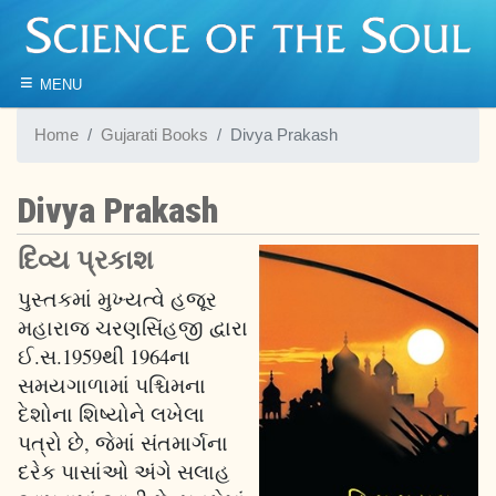
≡
MENU
Home
Gujarati Books
Divya Prakash
Divya Prakash
દિવ્ય પ્રકાશ
પુસ્તકમાં મુખ્યત્વે હજૂર
મહારાજ ચરણસિંહજી દ્વારા
ઈ.સ.1959થી 1964ના
સમયગાળામાં પશ્ચિમના
દેશોના શિષ્યોને લખેલા
પત્રો છે, જેમાં સંતમાર્ગના
દરેક પાસાંઓ અંગે સલાહ