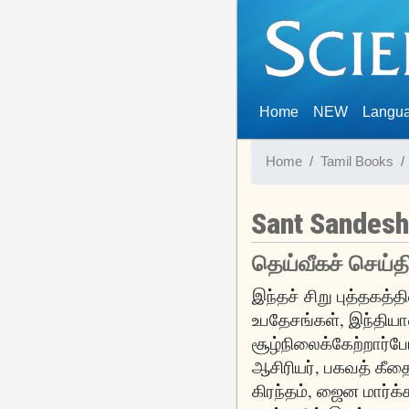
(current)
Home
NEW
Langu
Home
Tamil Books
Sant Sandesh
தெய்வீகச் செய்த
இந்தச் சிறு புத்தகத்
உபதேசங்கள், இந்திய
சூழ்நிலைக்கேற்றார்ப
ஆசிரியர், பகவத் கீத
கிரந்தம், ஜைன மார்க