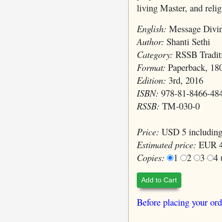
living Master, and relig
English:
Message Divi
Author:
Shanti Sethi
Category:
RSSB Traditi
Format:
Paperback, 18
Edition:
3rd, 2016
ISBN:
978-81-8466-48
RSSB:
TM-030-0
Price:
USD 5 including
Estimated price:
EUR 4
Copies:
1
2
3
4
Add to Cart
Before placing your ord