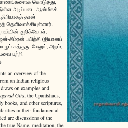
உதாரணங்களைக் கொடுத்து,
்டுள்ள அடிப்படை ஆன்மீகக்
ிரியாகத் தான்
் தெளிவாக்கியுள்ளார்.
பிறவியின் குறிக்கோள்,
்-சிம்ரன் பயிற்சி (தியானப்
ாழும் சத்குரு, மேலும், அறம்,
ியவை பற்றி
ு.
nts an overview of the
from an Indian religious
r draws on examples and
agavad Gita
, the Upanishads,
ly books, and other scriptures,
larities in their fundamental
ded are discussions of the
the true Name, meditation, the