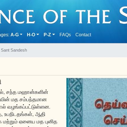
(current)
ages:
A-G
H-O
P-Z
FAQs
Contact
Sant Sandesh
ி
தில், சந்த மஹான்களின்
ாவின் மத சம்பந்தமான
ோல் வழங்கப்பட்டுள்ளன.
ை, உபநிடதங்கள், ஆதி
்க மற்றும் ஏனைய மத புனித