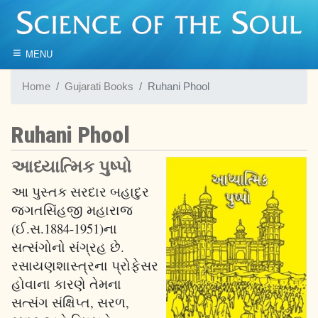
≡
MENU
Home
Gujarati Books
Ruhani Phool
Ruhani Phool
આધ્યાત્મિક પુષ્પો
આ પુસ્તક સરદાર બહાદુર
જગતસિંહજી મહારાજ
(ઈ.સ.1884-1951)ના
સત્સંગોનો સંગ્રહ છે.
રસાયણશાસ્ત્રના પ્રોફેસર
હોવાના કારણે તેમના
સત્સંગ સંક્ષિપ્ત, સરળ,