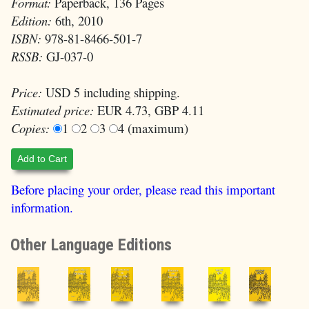
Format:
Paperback, 136 Pages
Edition:
6th, 2010
ISBN:
978-81-8466-501-7
RSSB:
GJ-037-0
Price:
USD 5 including shipping.
Estimated price:
EUR 4.73, GBP 4.11
Copies:
1
2
3
4 (maximum)
Add to Cart
Before placing your order, please read this important
information.
Other Language Editions