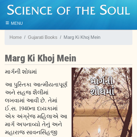
≡
MENU
Home
Gujarati Books
Marg Ki Khoj Mein
Marg Ki Khoj Mein
માર્ગની શોધમાં
આ પુસ્તિકા આત્મીયતાપૂર્ણ
અને સહજ શૈલીમાં
લખવામાં આવી છે. તેમાં
ઈ.સ. 1940ના દાયકામાં
એક અંગ્રેજ મહિલાએ આ
માર્ગ અપનાવ્યો તેનું અને
મહારાજ સાવનસિંહજી