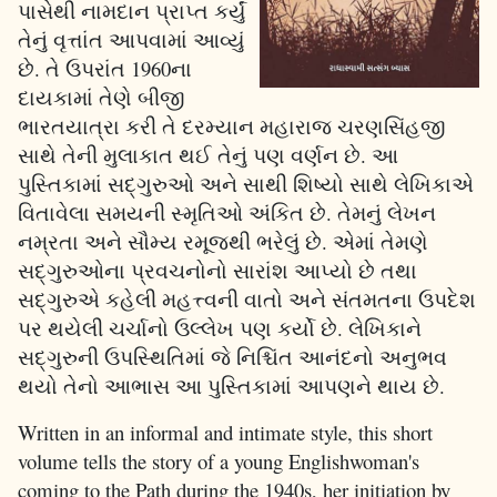
પાસેથી નામદાન પ્રાપ્ત કર્યું
તેનું વૃત્તાંત આપવામાં આવ્યું
છે. તે ઉપરાંત 1960ના
દાયકામાં તેણે બીજી
ભારતયાત્રા કરી તે દરમ્યાન મહારાજ ચરણસિંહજી
સાથે તેની મુલાકાત થઈ તેનું પણ વર્ણન છે. આ
પુસ્તિકામાં સદ્ગુરુઓ અને સાથી શિષ્યો સાથે લેખિકાએ
વિતાવેલા સમયની સ્મૃતિઓ અંકિત છે. તેમનું લેખન
નમ્રતા અને સૌમ્ય રમૂજથી ભરેલું છે. એમાં તેમણે
સદ્ગુરુઓના પ્રવચનોનો સારાંશ આપ્યો છે તથા
સદ્ગુરુએ કહેલી મહત્ત્વની વાતો અને સંતમતના ઉપદેશ
પર થયેલી ચર્ચાનો ઉલ્લેખ પણ કર્યો છે. લેખિકાને
સદ્ગુરુની ઉપસ્થિતિમાં જે નિશ્ચિંત આનંદનો અનુભવ
થયો તેનો આભાસ આ પુસ્તિકામાં આપણને થાય છે.
Written in an informal and intimate style, this short
volume tells the story of a young Englishwoman's
coming to the Path during the 1940s, her initiation by