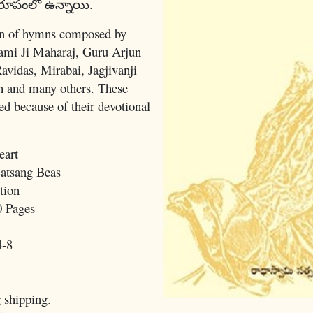
లరూపంలో ఉన్నాయి.
ion of hymns composed by
ami Ji Maharaj, Guru Arjun
avidas, Mirabai, Jagjivanji
h and many others. These
d because of their devotional
eart
atsang Beas
tion
0 Pages
4-8
 shipping.