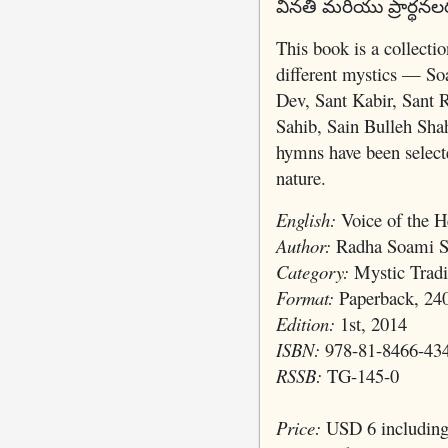
వినతి మరియు ప్రార్థన
This book is a collect
different mystics — So
Dev, Sant Kabir, Sant R
Sahib, Sain Bulleh Sha
hymns have been selecte
nature.
English:
Voice of the H
Author:
Radha Soami S
Category:
Mystic Tradi
Format:
Paperback, 24
Edition:
1st, 2014
ISBN:
978-81-8466-43
RSSB:
TG-145-0
Price:
USD 6 including