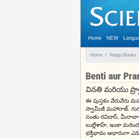
(current)
Home
NEW
Langu
Home
Telugu Books
Benti aur Pra
వినతి మరియు ప్రార
ఈ పుస్తకం వేరువేరు మ
స్వామీజీ మహారాజ్, గురు 
సంతు రవిదాస్, మీరాబాయ
బుల్లేశాహ్, ఇంకా మరెం
భక్తిభావం ఆధారంగా ఎన్