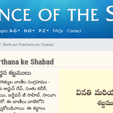
(current)
ages:
A-G
H-O
P-Z
FAQs
Contact
Benti aur Prarthana ke Shabad
rthana ke Shabad
్థన శబ్దములు
హాత్ముల వాణీల సంగ్రహము -
అర్జున్ దేవ్, సంతు కబీర్,
ి, జగ్జీవన్ జీ సాహిబ్, సాయీఁ
దరో; ఈ బాణీలు వాటిలోని
నుకోబడినాయి. ఈ శబ్దాలు