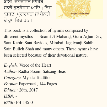
ਬਾਈ, ਜਗਜੀਵਨ ਸਾਹਿਬ,
ਸਾਈਂ ਬੁਲ੍ਹੇਸ਼ਾਹ ਆਦਿ। ਇਹ
‘ਸ਼ਬਦ’ ਪ੍ਰਾਰਥਨਾ ਜਾਂ ਬੇਨਤੀ
ਦੇ ਰੂਪ ਵਿਚ ਹਨ।
This book is a collection of hymns composed by
different mystics — Soami Ji Maharaj, Guru Arjun Dev,
Sant Kabir, Sant Ravidas, Mirabai, Jagjivanji Sahib,
Sain Bulleh Shah and many others. These hymns have
been selected because of their devotional nature.
English:
Voice of the Heart
Author:
Radha Soami Satsang Beas
Category:
Mystic Tradition
Format:
Paperback, 144 Pages
Edition:
26th, 2017
ISBN:
-
RSSB:
PB-145-0