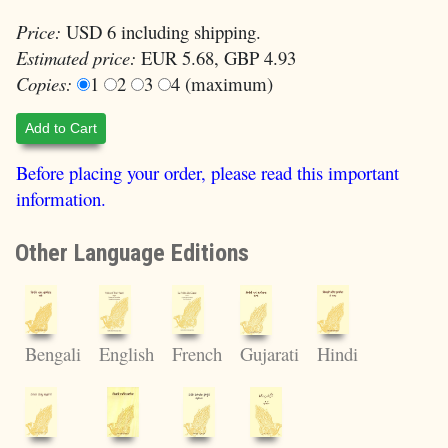
Price:
USD 6 including shipping.
Estimated price:
EUR 5.68, GBP 4.93
Copies:
1
2
3
4 (maximum)
Add to Cart
Before placing your order, please read this important
information.
Other Language Editions
Bengali
English
French
Hindi
Gujarati