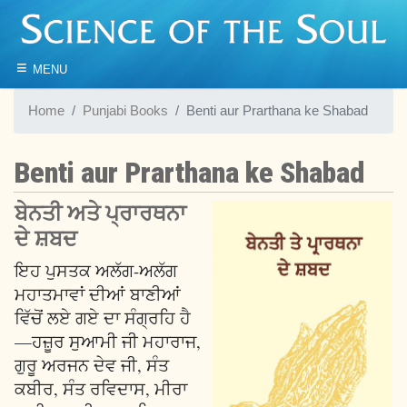
≡
MENU
Home
Punjabi Books
Benti aur Prarthana ke Shabad
Benti aur Prarthana ke Shabad
ਬੇਨਤੀ ਅਤੇ ਪ੍ਰਾਰਥਨਾ
ਦੇ ਸ਼ਬਦ
ਇਹ ਪੁਸਤਕ ਅਲੱਗ-ਅਲੱਗ
ਮਹਾਤਮਾਵਾਂ ਦੀਆਂ ਬਾਣੀਆਂ
ਵਿੱਚੋਂ ਲਏ ਗਏ ਦਾ ਸੰਗ੍ਰਹਿ ਹੈ
—ਹਜ਼ੂਰ ਸੁਆਮੀ ਜੀ ਮਹਾਰਾਜ,
ਗੁਰੂ ਅਰਜਨ ਦੇਵ ਜੀ, ਸੰਤ
ਕਬੀਰ, ਸੰਤ ਰਵਿਦਾਸ, ਮੀਰਾ