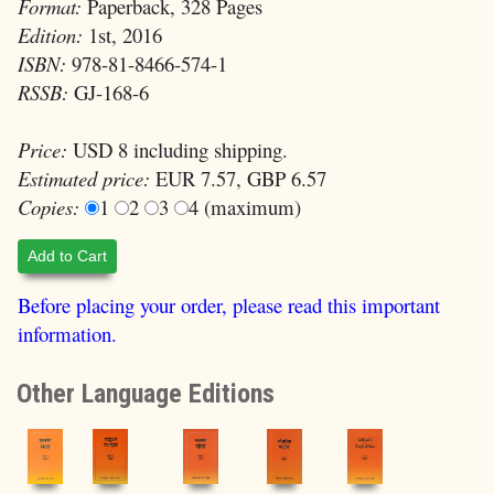
Format:
Paperback, 328 Pages
Edition:
1st, 2016
ISBN:
978-81-8466-574-1
RSSB:
GJ-168-6
Price:
USD 8 including shipping.
Estimated price:
EUR 7.57, GBP 6.57
Copies:
1
2
3
4 (maximum)
Add to Cart
Before placing your order, please read this important
information.
Other Language Editions