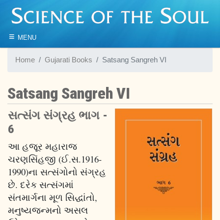
≡
MENU
Home
Gujarati Books
Satsang Sangreh VI
Satsang Sangreh VI
સત્સંગ સંગ્રહ ભાગ -
6
આ હજૂર મહારાજ
ચરણસિંહજી (ઈ.સ.1916-
1990)ના સત્સંગોનો સંગ્રહ
છે. દરેક સત્સંગમાં
સંતમાર્ગના મૂળ સિદ્ધાંતો,
મનુષ્યજન્મનો અસલ