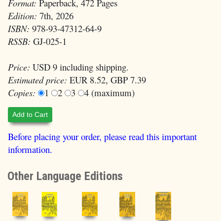
Format:
Paperback, 472 Pages
Edition:
7th, 2026
ISBN:
978-93-47312-64-9
RSSB:
GJ-025-1
Price:
USD 9 including shipping.
Estimated price:
EUR 8.52, GBP 7.39
Copies:
1
2
3
4 (maximum)
Add to Cart
Before placing your order, please read this important
information.
Other Language Editions