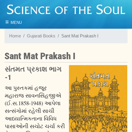
≡
MENU
Home
Gujarati Books
Sant Mat Prakash I
Sant Mat Prakash I
સંતમત પ્રકાશ ભાગ
-1
આ પુસ્તકમાં હજૂર
મહારાજ સાવનસિંહજીએ
(ઈ.સ.1858-1948) આપેલા
સત્સંગોમાં રહેલી સાચી
આધ્યાત્મિકતાના વિવિધ
પાસાઓની સચોટ ચર્ચા કરી