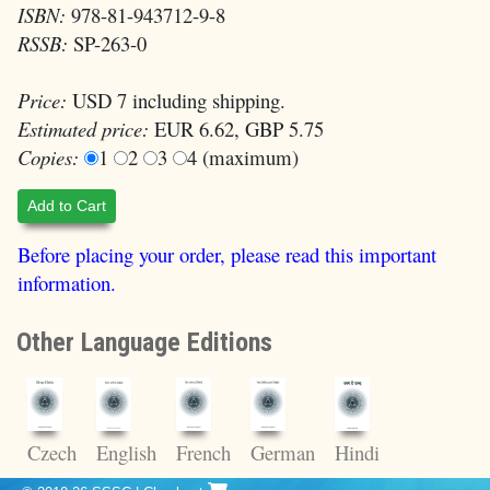
ISBN:
978-81-943712-9-8
RSSB:
SP-263-0
Price:
USD 7 including shipping.
Estimated price:
EUR 6.62, GBP 5.75
Copies:
1
2
3
4 (maximum)
Add to Cart
Before placing your order, please read this important
information.
Other Language Editions
Czech
English
French
German
Hindi