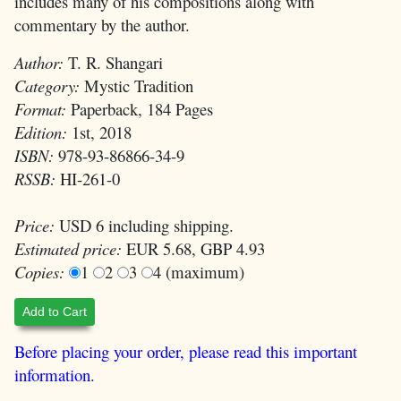
includes many of his compositions along with
commentary by the author.
Author:
T. R. Shangari
Category:
Mystic Tradition
Format:
Paperback, 184 Pages
Edition:
1st, 2018
ISBN:
978-93-86866-34-9
RSSB:
HI-261-0
Price:
USD 6 including shipping.
Estimated price:
EUR 5.68, GBP 4.93
Copies:
1
2
3
4 (maximum)
Add to Cart
Before placing your order, please read this important
information.