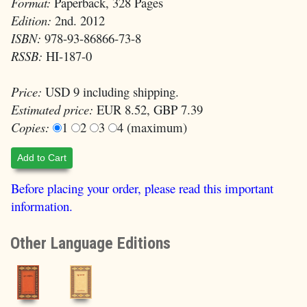
Format:
Paperback, 328 Pages
Edition:
2nd. 2012
ISBN:
978-93-86866-73-8
RSSB:
HI-187-0
Price:
USD 9 including shipping.
Estimated price:
EUR 8.52, GBP 7.39
Copies:
1
2
3
4 (maximum)
Add to Cart
Before placing your order, please read this important
information.
Other Language Editions