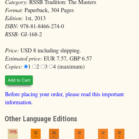
Category:
RSSB Tradition: The Masters
Format:
Paperback, 304 Pages
Edition:
1st, 2013
ISBN:
978-81-8466-274-0
RSSB:
GJ-168-2
Price:
USD 8 including shipping.
Estimated price:
EUR 7.57, GBP 6.57
Copies:
1
2
3
4 (maximum)
Add to Cart
Before placing your order, please read this important
information.
Other Language Editions