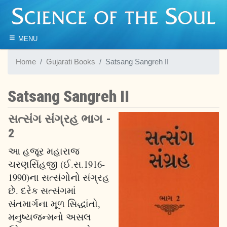
≡
MENU
Home
Gujarati Books
Satsang Sangreh II
Satsang Sangreh II
સત્સંગ સંગ્રહ ભાગ -
2
આ હજૂર મહારાજ
ચરણસિંહજી (ઈ.સ.1916-
1990)ના સત્સંગોનો સંગ્રહ
છે. દરેક સત્સંગમાં
સંતમાર્ગના મૂળ સિદ્ધાંતો,
મનુષ્યજન્મનો અસલ