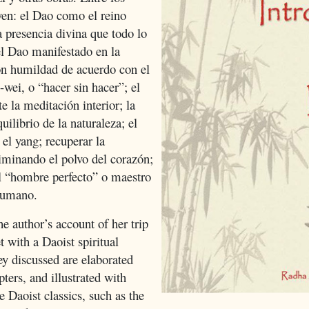
yen: el Dao como el reino
la presencia divina que todo lo
l Dao manifestado en la
on humildad de acuerdo con el
wei, o “hacer sin hacer”; el
e la meditación interior; la
uilibrio de la naturaleza; el
 el yang; recuperar la
liminando el polvo del corazón;
el “hombre perfecto” o maestro
humano.
e author’s account of her trip
 with a Daoist spiritual
ey discussed are elaborated
ters, and illustrated with
 Daoist classics, such as the