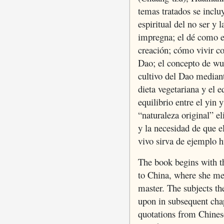
temas tratados se inclu
espiritual del no ser y 
impregna; el dé como e
creación; cómo vivir c
Dao; el concepto de wu-
cultivo del Dao mediant
dieta vegetariana y el eq
equilibrio entre el yin y
“naturaleza original” e
y la necesidad de que 
vivo sirva de ejemplo 
The book begins with th
to China, where she met
master. The subjects th
upon in subsequent chap
quotations from Chinese