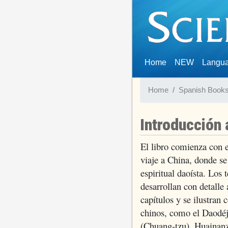
(current)
Home
NEW
Langu
Home
Spanish Book
Introducción 
El libro comienza con el
viaje a China, donde s
espiritual daoísta. Los 
desarrollan con detalle 
capítulos y se ilustran 
chinos, como el Daodéj
(Chuang-tzu), Huainanzi