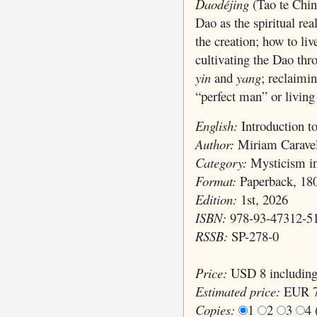
Daodéjing
(Tao te Chi
Dao as the spiritual re
the creation; how to li
cultivating the Dao thro
yin
and
yang
; reclaimin
“perfect man” or living
English:
Introduction t
Author:
Miriam Caravel
Category:
Mysticism in
Format:
Paperback, 18
Edition:
1st, 2026
ISBN:
978-93-47312-5
RSSB:
SP-278-0
Price:
USD 8 including
Estimated price:
EUR 7
Copies:
1
2
3
4