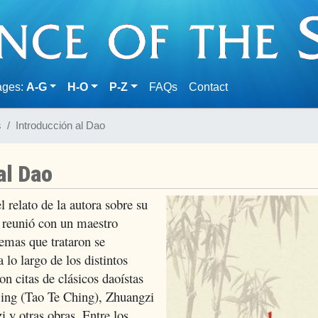
(current)
ages:
A-G
H-O
P-Z
FAQs
Contact
s
Introducción al Dao
al Dao
 relato de la autora sobre su
e reunió con un maestro
temas que trataron se
a lo largo de los distintos
con citas de clásicos daoístas
ing (Tao Te Ching), Zhuangzi
 y otras obras. Entre los