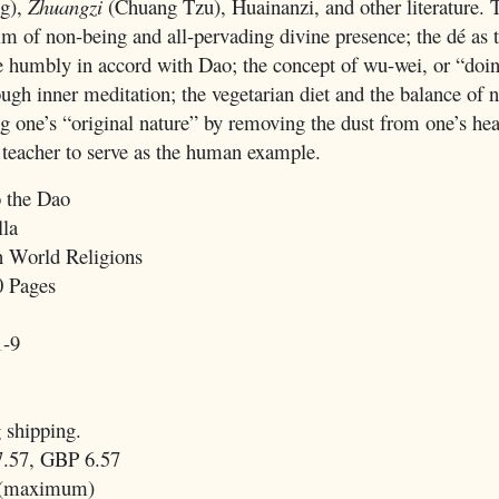
ng),
Zhuangzi
(Chuang Tzu), Huainanzi, and other literature. 
alm of non-being and all-pervading divine presence; the dé as
ve humbly in accord with Dao; the concept of wu-wei, or “doi
ugh inner meditation; the vegetarian diet and the balance of n
g one’s “original nature” by removing the dust from one’s hear
 teacher to serve as the human example.
o the Dao
la
 World Religions
0 Pages
1-9
 shipping.
.57, GBP 6.57
 (maximum)