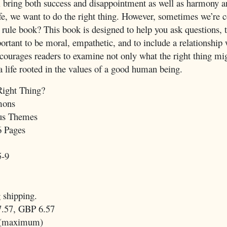
l bring both success and disappointment as well as harmony an
fe, we want to do the right thing. However, sometimes we’re 
 rule book? This book is designed to help you ask questions, to
ortant to be moral, empathetic, and to include a relationship 
ourages readers to examine not only what the right thing mi
 a life rooted in the values of a good human being.
ight Thing?
mons
us Themes
6 Pages
5-9
 shipping.
.57, GBP 6.57
 (maximum)