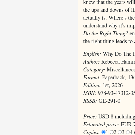
know that the years wil
the ups and downs of li
actually is. Where’s the
understand why it’s imp
Do the Right Thing?
enc
the right thing leads to
English:
Why Do The R
Author:
Rebecca Ham
Category:
Miscellaneo
Format:
Paperback, 13
Edition:
1st, 2026
ISBN:
978-93-47312-3
RSSB:
GE-291-0
Price:
USD 8 including
Estimated price:
EUR 7
Copies:
1
2
3
4