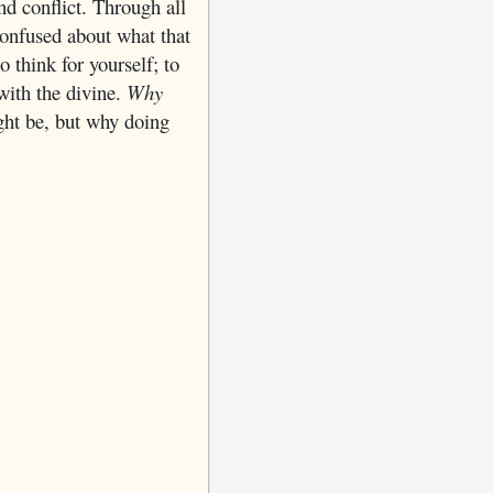
d conflict. Through all
confused about what that
 think for yourself; to
with the divine.
Why
ght be, but why doing