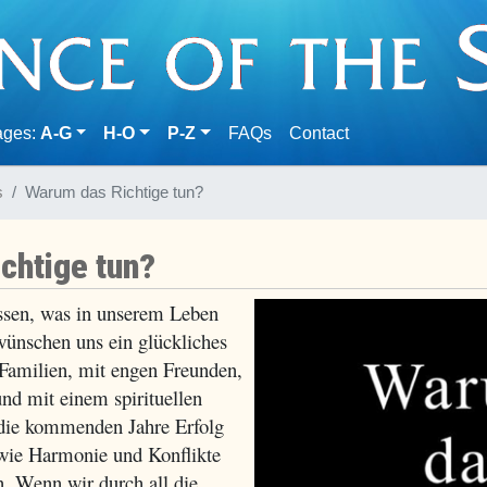
(current)
ages:
A-G
H-O
P-Z
FAQs
Contact
s
Warum das Richtige tun?
chtige tun?
ssen, was in unserem Leben
 wünschen uns ein glückliches
 Familien, mit engen Freunden,
und mit einem spirituellen
 die kommenden Jahre Erfolg
wie Harmonie und Konflikte
n. Wenn wir durch all die